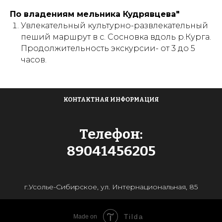
По владениям мельника Кудрявцева"
Увлекательный культурно-развлекательный
пеший маршрут в с. Сосновка вдоль р.Курга.
Продолжительность экскурсии- от 3 до 5
часов.
КОНТАКТНАЯ ИНФОРМАЦИЯ
Телефон:
89041456205
г.Усолье-Сибирское, ул. Интернациональная, 85
Tilda
Made on