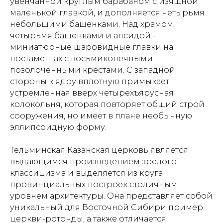
увенчанной круглым барабаном с изящной
маленькой главкой, и дополняется четырьмя
небольшими башенками. Над храмом,
четырьмя башенками и апсидой -
миниатюрные шаровидные главки на
постаментах с восьмиконечными
позолоченными крестами. С западной
стороны к ядру вплотную примыкает
устремленная вверх четырехъярусная
колокольня, которая повторяет общий строй
сооружения, но имеет в плане необычную
эллипсоидную форму.
Тельминская Казанская церковь является
выдающимся произведением зрелого
классицизма и выделяется из круга
провинциальных построек столичным
уровнем архитектуры. Она представляет собой
уникальный для Восточной Сибири пример
церкви-ротонды, а также отличается